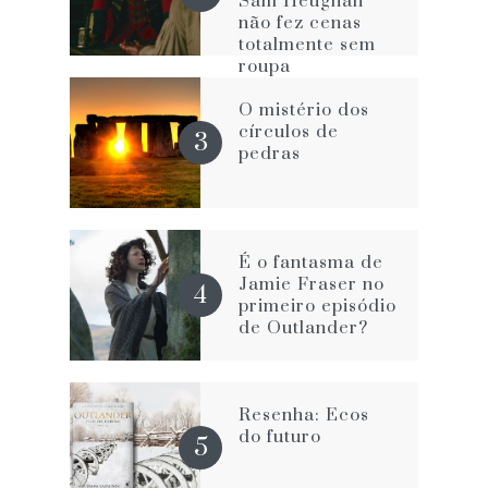
Sam Heughan
não fez cenas
totalmente sem
roupa
O mistério dos
círculos de
pedras
É o fantasma de
Jamie Fraser no
primeiro episódio
de Outlander?
Resenha: Ecos
do futuro