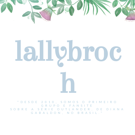
lallybroc
h
"DESDE 2010, SOMOS O PRIMEIRO
GRUPO E FANSITE
SOBRE A SÉRIE OUTLANDER, DE DIANA
GABALDON, NO BRASIL."