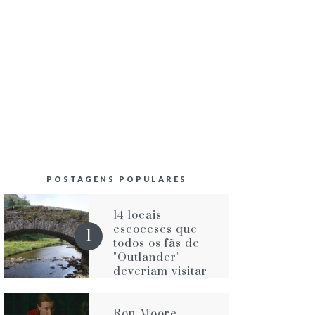
POSTAGENS POPULARES
14 locais
escoceses que
todos os fãs de
"Outlander"
deveriam visitar
Ron Moore