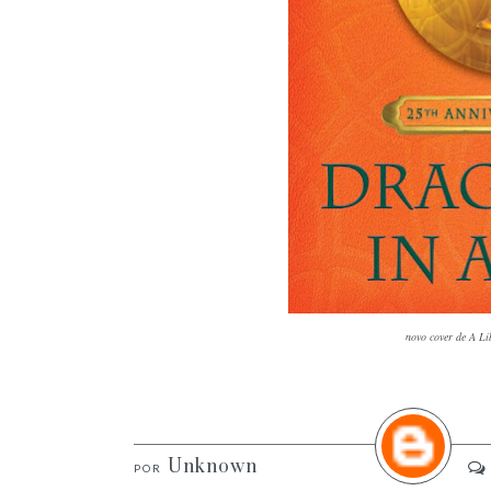
novo cover de A Li
Unknown