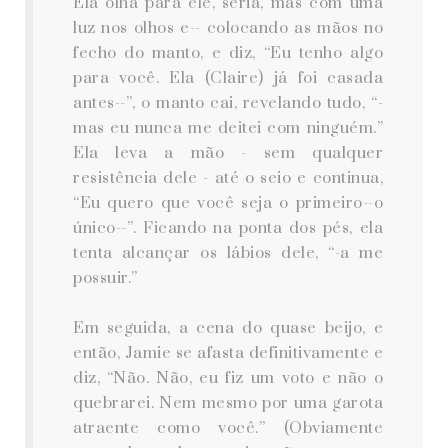
Ela olha para ele, séria, mas com uma
luz nos olhos e-- colocando as mãos no
fecho do manto, e diz, “Eu tenho algo
para você. Ela (Claire) já foi casada
antes--”, o manto cai, revelando tudo, “-
mas eu nunca me deitei com ninguém.”
Ela leva a mão - sem qualquer
resistência dele - até o seio e continua,
“Eu quero que você seja o primeiro--o
único--”. Ficando na ponta dos pés, ela
tenta alcançar os lábios dele, “-a me
possuir.”
Em seguida, a cena do quase beijo, e
então, Jamie se afasta definitivamente e
diz, “Não. Não, eu fiz um voto e não o
quebrarei. Nem mesmo por uma garota
atraente como você.” (Obviamente