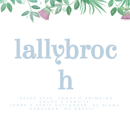
lallybroc
h
"DESDE 2010, SOMOS O PRIMEIRO
GRUPO E FANSITE
SOBRE A SÉRIE OUTLANDER, DE DIANA
GABALDON, NO BRASIL."