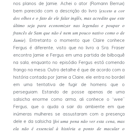
nos planos de Jamie. Achei o ator (Romann Berrux)
exceto a cor
bem parecido com a descrição do livro (
dos olhos e o fato de ele falar inglês, mas acredito que este
último seja para economizar nas legendas e poupar o
francês de Sam que não é nem um pouco nativo como o de
Jamie
). Entretanto o momento que Claire conhece
Fergus é diferente, visto que no livro a Sra. Fraser
encontra Jamie e Fergus em uma partida de bilboquê
na sala, enquanto no episódio Fergus está comendo
frango na mesa. Outro detalhe é que de acordo com a
história contada por Jamie a Claire, ele entra no bordel
em uma tentativa de fugir de homens que o
perseguiam. Estando de posse apenas de uma
salsicha enorme como arma, ali conhece o “wee”
Fergus, que o ajuda a sair do ambiente em que
inúmeras mulheres se assustaram com a presença
foi uma pena não ver esta cena, mas
dele e da salsicha (
ela não é essencial à história a ponto de macular o