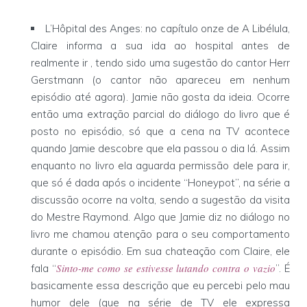
L’Hôpital des Anges: no capítulo onze de A Libélula,
Claire informa a sua ida ao hospital antes de
realmente ir , tendo sido uma sugestão do cantor Herr
Gerstmann (o cantor não apareceu em nenhum
episódio até agora). Jamie não gosta da ideia. Ocorre
então uma extração parcial do diálogo do livro que é
posto no episódio, só que a cena na TV acontece
quando Jamie descobre que ela passou o dia lá. Assim
enquanto no livro ela aguarda permissão dele para ir,
que só é dada após o incidente “Honeypot”, na série a
discussão ocorre na volta, sendo a sugestão da visita
do Mestre Raymond. Algo que Jamie diz no diálogo no
livro me chamou atenção para o seu comportamento
durante o episódio. Em sua chateação com Claire, ele
Sinto-me como se estivesse lutando contra o vazio
fala “
”. É
basicamente essa descrição que eu percebi pelo mau
humor dele (que na série de TV ele expressa