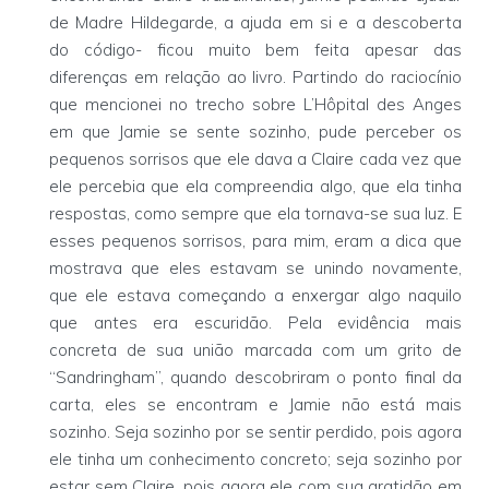
de Madre Hildegarde, a ajuda em si e a descoberta
do código- ficou muito bem feita apesar das
diferenças em relação ao livro. Partindo do raciocínio
que mencionei no trecho sobre L’Hôpital des Anges
em que Jamie se sente sozinho, pude perceber os
pequenos sorrisos que ele dava a Claire cada vez que
ele percebia que ela compreendia algo, que ela tinha
respostas, como sempre que ela tornava-se sua luz. E
esses pequenos sorrisos, para mim, eram a dica que
mostrava que eles estavam se unindo novamente,
que ele estava começando a enxergar algo naquilo
que antes era escuridão. Pela evidência mais
concreta de sua união marcada com um grito de
“Sandringham”, quando descobriram o ponto final da
carta, eles se encontram e Jamie não está mais
sozinho. Seja sozinho por se sentir perdido, pois agora
ele tinha um conhecimento concreto; seja sozinho por
estar sem Claire, pois agora ele com sua gratidão em