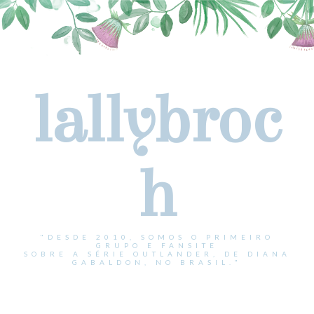
lallybroc
h
"DESDE 2010, SOMOS O PRIMEIRO
GRUPO E FANSITE
SOBRE A SÉRIE OUTLANDER, DE DIANA
GABALDON, NO BRASIL."