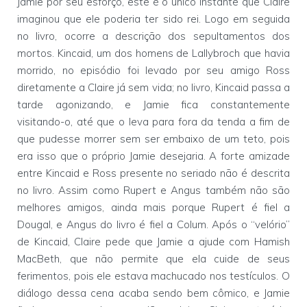
Jamie por seu esforço, este é o único instante que Claire
imaginou que ele poderia ter sido rei. Logo em seguida
no livro, ocorre a descrição dos sepultamentos dos
mortos. Kincaid, um dos homens de Lallybroch que havia
morrido, no episódio foi levado por seu amigo Ross
diretamente a Claire já sem vida; no livro, Kincaid passa a
tarde agonizando, e Jamie fica constantemente
visitando-o, até que o leva para fora da tenda a fim de
que pudesse morrer sem ser embaixo de um teto, pois
era isso que o próprio Jamie desejaria. A forte amizade
entre Kincaid e Ross presente no seriado não é descrita
no livro. Assim como Rupert e Angus também não são
melhores amigos, ainda mais porque Rupert é fiel a
Dougal, e Angus do livro é fiel a Colum. Após o “velório”
de Kincaid, Claire pede que Jamie a ajude com Hamish
MacBeth, que não permite que ela cuide de seus
ferimentos, pois ele estava machucado nos testículos. O
diálogo dessa cena acaba sendo bem cômico, e Jamie