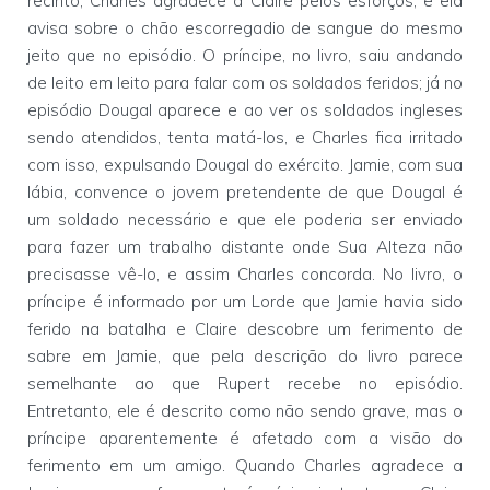
recinto, Charles agradece a Claire pelos esforços, e ela
avisa sobre o chão escorregadio de sangue do mesmo
jeito que no episódio. O príncipe, no livro, saiu andando
de leito em leito para falar com os soldados feridos; já no
episódio Dougal aparece e ao ver os soldados ingleses
sendo atendidos, tenta matá-los, e Charles fica irritado
com isso, expulsando Dougal do exército. Jamie, com sua
lábia, convence o jovem pretendente de que Dougal é
um soldado necessário e que ele poderia ser enviado
para fazer um trabalho distante onde Sua Alteza não
precisasse vê-lo, e assim Charles concorda. No livro, o
príncipe é informado por um Lorde que Jamie havia sido
ferido na batalha e Claire descobre um ferimento de
sabre em Jamie, que pela descrição do livro parece
semelhante ao que Rupert recebe no episódio.
Entretanto, ele é descrito como não sendo grave, mas o
príncipe aparentemente é afetado com a visão do
ferimento em um amigo. Quando Charles agradece a