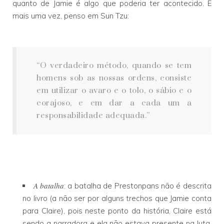
quanto de Jamie é algo que poderia ter acontecido. E
mais uma vez, penso em Sun Tzu:
“O verdadeiro método, quando se tem
homens sob as nossas ordens, consiste
em utilizar o avaro e o tolo, o sábio e o
corajoso, e em dar a cada um a
responsabilidade adequada.”
A batalha
: a batalha de Prestonpans não é descrita
no livro (a não ser por alguns trechos que Jamie conta
para Claire), pois neste ponto da história, Claire está
sendo a narradora e ela não estava presente na luta.