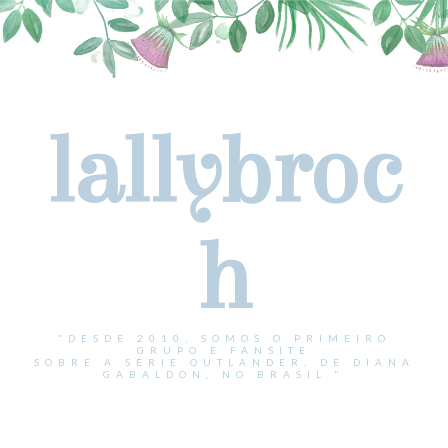
lallybroc
h
"DESDE 2010, SOMOS O PRIMEIRO
GRUPO E FANSITE
SOBRE A SÉRIE OUTLANDER, DE DIANA
GABALDON, NO BRASIL."