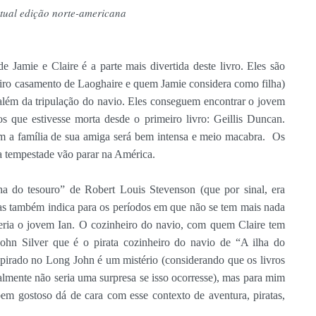
tual edição norte-americana
 Jamie e Claire é a parte mais divertida deste livro. Eles são
iro casamento de Laoghaire e quem Jamie considera como filha)
além da tripulação do navio. Eles conseguem encontrar o jovem
que estivesse morta desde o primeiro livro: Geillis Duncan.
m a família de sua amiga será bem intensa e meio macabra. Os
a tempestade vão parar na América.
a do tesouro” de Robert Louis Stevenson (que por sinal, era
as também indica para os períodos em que não se tem mais nada
seria o jovem Ian. O cozinheiro do navio, com quem Claire tem
ohn Silver que é o pirata cozinheiro do navio de “A ilha do
pirado no Long John é um mistério (considerando que os livros
realmente não seria uma surpresa se isso ocorresse), mas para mim
m gostoso dá de cara com esse contexto de aventura, piratas,