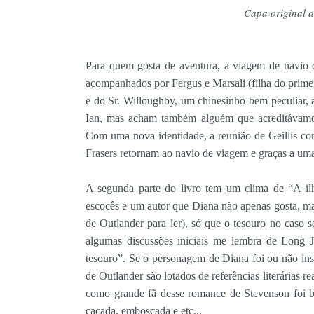
Capa original a
Para quem gosta de aventura, a viagem de navio de
acompanhados por Fergus e Marsali (filha do prime
e do Sr. Willoughby, um chinesinho bem peculiar, 
Ian, mas acham também alguém que acreditávamos 
Com uma nova identidade, a reunião de Geillis co
Frasers retornam ao navio de viagem e graças a um
A segunda parte do livro tem um clima de “A ilh
escocês e um autor que Diana não apenas gosta, m
de Outlander para ler), só que o tesouro no caso 
algumas discussões iniciais me lembra de Long J
tesouro”. Se o personagem de Diana foi ou não ins
de Outlander são lotados de referências literárias 
como grande fã desse romance de Stevenson foi be
caçada, emboscada e etc...