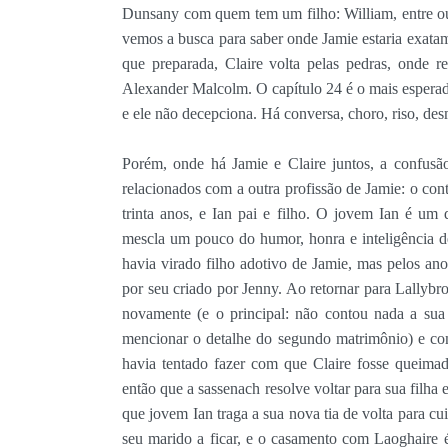
Dunsany com quem tem um filho: William, entre ou
vemos a busca para saber onde Jamie estaria exatam
que preparada, Claire volta pelas pedras, onde 
Alexander Malcolm. O capítulo 24 é o mais esperado
e ele não decepciona. Há conversa, choro, riso, des
Porém, onde há Jamie e Claire juntos, a confusão
relacionados com a outra profissão de Jamie: o co
trinta anos, e Ian pai e filho. O jovem Ian é um 
mescla um pouco do humor, honra e inteligência de
havia virado filho adotivo de Jamie, mas pelos ano
por seu criado por Jenny. Ao retornar para Lallybr
novamente (e o principal: não contou nada a sua
mencionar o detalhe do segundo matrimônio) e c
havia tentado fazer com que Claire fosse queim
então que a sassenach resolve voltar para sua filh
que jovem Ian traga a sua nova tia de volta para cu
seu marido a ficar, e o casamento com Laoghaire