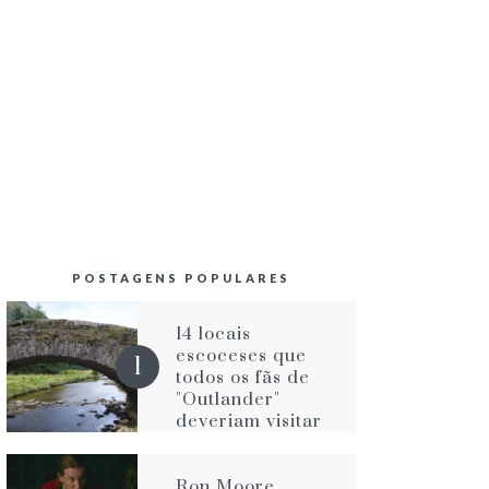
POSTAGENS POPULARES
14 locais
escoceses que
todos os fãs de
"Outlander"
deveriam visitar
Ron Moore