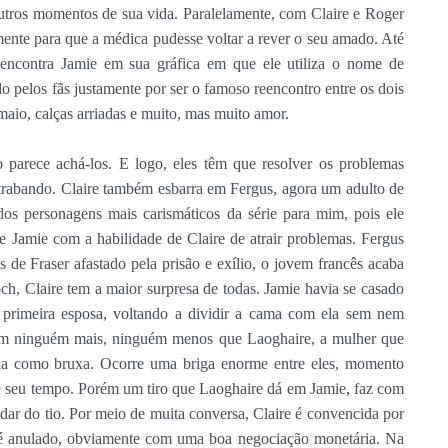
tros momentos de sua vida. Paralelamente, com Claire e Roger
ente para que a médica pudesse voltar a rever o seu amado. Até
reencontra Jamie em sua gráfica em que ele utiliza o nome de
 pelos fãs justamente por ser o famoso reencontro entre os dois
maio, calças arriadas e muito, mas muito amor.
 parece achá-los. E logo, eles têm que resolver os problemas
ntrabando. Claire também esbarra em Fergus, agora um adulto de
dos personagens mais carismáticos da série para mim, pois ele
 Jamie com a habilidade de Claire de atrair problemas. Fergus
s de Fraser afastado pela prisão e exílio, o jovem francês acaba
och, Claire tem a maior surpresa de todas. Jamie havia se casado
 primeira esposa, voltando a dividir a cama com ela sem nem
om ninguém mais, ninguém menos que Laoghaire, a mulher que
ada como bruxa. Ocorre uma briga enorme entre eles, momento
a e seu tempo. Porém um tiro que Laoghaire dá em Jamie, faz com
idar do tio. Por meio de muita conversa, Claire é convencida por
 é anulado, obviamente com uma boa negociação monetária. Na