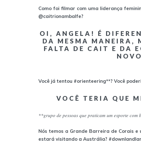
Como foi filmar com uma liderança femini
@caitrionambalfe?
OI, ANGELA! É DIFER
DA MESMA MANEIRA, 
FALTA DE CAIT E DA 
NOVO
Você já tentou #orienteering**? Você pode
VOCÊ TERIA QUE 
**grupo de pessoas que praticam um esporte com b
Nós temos a Grande Barreira de Corais e u
estará visitando a Austrália? #downlandl