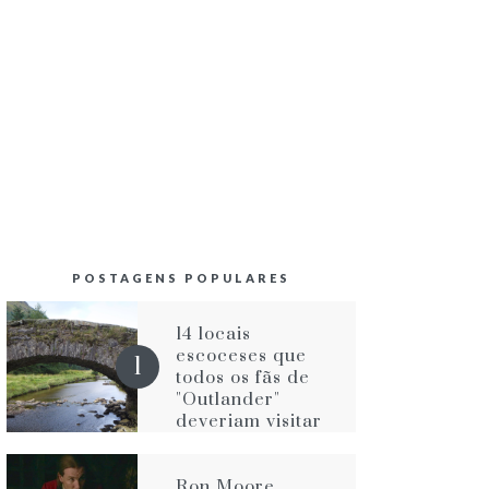
POSTAGENS POPULARES
14 locais
escoceses que
todos os fãs de
"Outlander"
deveriam visitar
Ron Moore