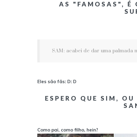
AS "FAMOSAS", É
SU
SAM: acabei de dar uma palmada no
Eles são fãs: D: D
ESPERO QUE SIM, OU
SA
Como pai, como filho, hein?