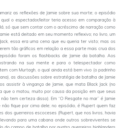
mariz as reflexões de Jamie sobre sua morte; o episódio
 qual o espectador/leitor teria acesso em comparação à
de lá, só que sem contar com o acréscimo de narração como
amie está deitado em seu momento reflexivo; no livro, um
Jack, essa era uma cena que eu queria ter visto; mas os
erem tão gráficos em relação a essa parte mais crua dos
isódio foram os flashbacks de Jamie da batalha. Aos
mostrando na sua mente e para o telespectador como
tem com Murtagh, o qual ainda está bem vivo (o padrinho
ana), as discussões sobre estratégia de batalha de Jamie
s assistir à vingança de Jamie, que mata Black Jack (no
cha que o matou, muito por causa da posição em que seus
 não tem certeza disso). Em “O Resgate no mar” é Jamie
não fique por cima dele; no episódio, é Rupert quem faz
s dos guerreiros escoceses (Rupert, que nos livros, havia
, levando para uma cabana onde outros sobreviventes se
rado do campo de batalha por quatro guerreiros highlanders