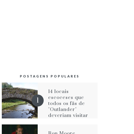
POSTAGENS POPULARES
14 locais
escoceses que
todos os fãs de
"Outlander"
deveriam visitar
Ron Moore