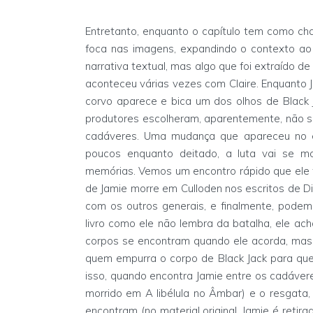
Entretanto, enquanto o capítulo tem como cha
foca nas imagens, expandindo o contexto ao
narrativa textual, mas algo que foi extraído 
aconteceu várias vezes com Claire. Enquanto J
corvo aparece e bica um dos olhos de Black 
produtores escolheram, aparentemente, não s
cadáveres. Uma mudança que apareceu no ep
poucos enquanto deitado, a luta vai se 
memórias. Vemos um encontro rápido que ele 
de Jamie morre em Culloden nos escritos de Di
com os outros generais, e finalmente, podemo
livro como ele não lembra da batalha, ele a
corpos se encontram quando ele acorda, mas
quem empurra o corpo de Black Jack para que 
isso, quando encontra Jamie entre os cadávere
morrido em A libélula no Âmbar) e o resgata
encontram (no material original, Jamie é reti