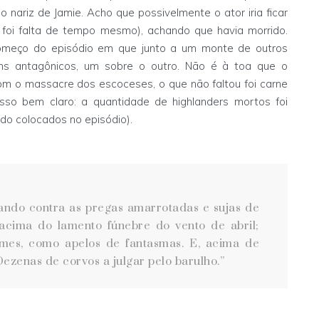
o nariz de Jamie. Acho que possivelmente o ator iria ficar
 foi falta de tempo mesmo), achando que havia morrido.
meço do episódio em que junto a um monte de outros
ns antagônicos, um sobre o outro. Não é à toa que o
om o massacre dos escoceses, o que não faltou foi carne
sso bem claro: a quantidade de highlanders mortos foi
do colocados no episódio).
tando contra as pregas amarrotadas e sujas de
 acima do lamento fúnebre do vento de abril;
xumes, como apelos de fantasmas. E, acima de
Dezenas de corvos a julgar pelo barulho.”