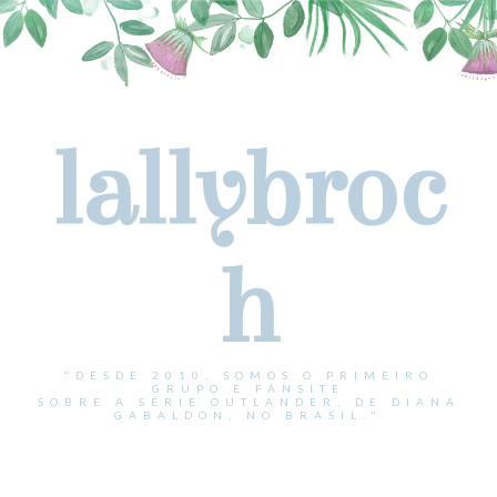
lallybroc
h
"DESDE 2010, SOMOS O PRIMEIRO
GRUPO E FANSITE
SOBRE A SÉRIE OUTLANDER, DE DIANA
GABALDON, NO BRASIL."