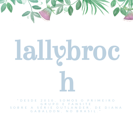
lallybroc
h
"DESDE 2010, SOMOS O PRIMEIRO
GRUPO E FANSITE
SOBRE A SÉRIE OUTLANDER, DE DIANA
GABALDON, NO BRASIL."