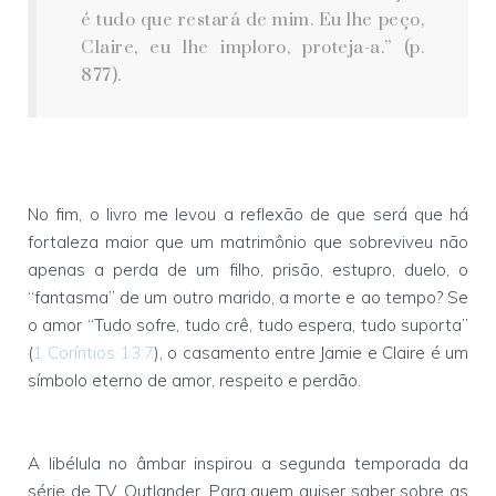
é tudo que restará de mim. Eu lhe peço,
Claire, eu lhe imploro, proteja-a.” (p.
877).
No fim, o livro me levou a reflexão de que será que há
fortaleza maior que um matrimônio que sobreviveu não
apenas a perda de um filho, prisão, estupro, duelo, o
“fantasma” de um outro marido, a morte e ao tempo? Se
o amor “Tudo sofre, tudo crê, tudo espera, tudo suporta”
(
1 Coríntios 13:7
), o casamento entre Jamie e Claire é um
símbolo eterno de amor, respeito e perdão.
A libélula no âmbar inspirou a segunda temporada da
série de TV, Outlander. Para quem quiser saber sobre as