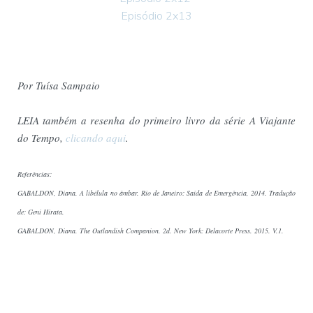
Episódio 2x13
Por Tuísa Sampaio
LEIA também a resenha do primeiro livro da série A Viajante
do Tempo,
clicando aqui
.
Referências:
GABALDON, Diana. A libélula no âmbar. Rio de Janeiro: Saída de Emergência, 2014. Tradução
de: Geni Hirata.
GABALDON, Diana. The Outlandish Companion. 2d. New York: Delacorte Press. 2015. V.1.